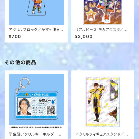
アクリルブロック／かずぅ（RAS
リアルピース デカアクスタ／か
Y-06）
ずぅ（RASY-05）
¥700
¥3,000
その他の商品
学生証アクリルキーホルダー／
アクリルフィギュアスタンド／ワ
かちょー（RAKI-03）
ンマン衣装／こーた RASK-0