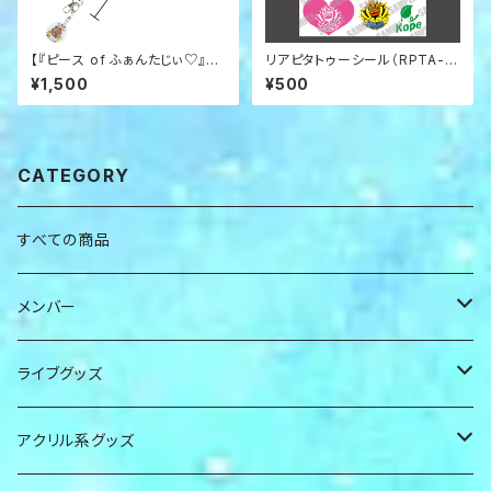
【『ピース of ふぁんたじぃ♡』限
リアピタトゥーシール（RPTA-0
定グッズ】ネックストラップ（RPR
1）
¥1,500
¥500
-03）
CATEGORY
すべての商品
メンバー
かずぅ
ライブグッズ
こーた
ペンライト
アクリル系グッズ