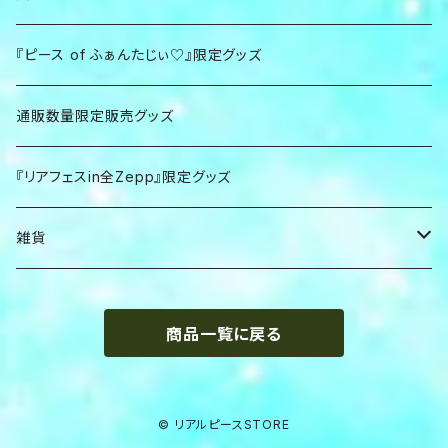
クリアファイル
ショッパー
Ｔシャツ
『ピース of ふぁんたじぃ♡』限定グッズ
カレンダー
ポーチ
パーカー
通販数量限定販売グッズ
食器
応援グッズ
『リアフェスin全Zepp』限定グッズ
マグカップ
写真集
雑貨
シール
フライトタグ
商品一覧に戻る
タペストリー
靴ひも
チェキホルダー
© リアルピースSTORE