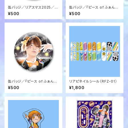
缶バッジ／リアスマス2025／メ
缶バッジ／『ピース of ふぁんた
ンバー集合（RKR-13）
じぃ♡』衣装／かずぅ（RKY-12）
¥500
¥500
缶バッジ／『ピース of ふぁんた
リアピネイルシール（RFZ-01）
じぃ♡』衣装2／かずぅ（RKY-1
¥500
¥1,800
3）