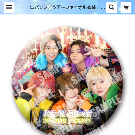
缶バッジ／ツアーファイナル衣装／メ
ンバー集合（RKR-07） | リアルピー
スSTORE