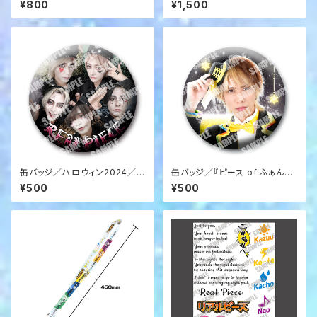
¥800
¥1,500
3
缶バッジ／ハロウィン2024／メ
缶バッジ／『ピース of ふぁんた
ンバー集合（RKR-09）
じぃ♡』衣装2／こーた（RKK-1
¥500
¥500
3）