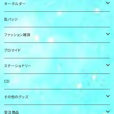
かちょー
リングライト
アクスタ
キーホルダー
なお
うちわ
キーホルダー
アクリル
缶バッジ
こぺ
マフラータオル
ブロック
しっぽ
ファッション雑貨
フード付きタオル
フライトタグ
ヘアゴム
ブロマイド
Ｔシャツ
ヘアクリップ
ステーショナリー
デカうちわ
ピンホールサングラス
ボールペン
CD
ネイルシール
マスキングテープ
その他のグッズ
靴ひも
ノート
スマホリング
受注商品